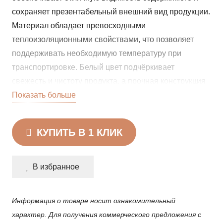
сохраняет презентабельный внешний вид продукции.
Материал обладает превосходными
теплоизоляционными свойствами, что позволяет
поддерживать необходимую температуру при
транспортировке. Белый цвет подчёркивает
свежесть и чистоту продукта, а прочная конструкция
защищает от механических повреждений. Лоток
Показать больше
подходит для использования в пищевой
промышленности, торговле и сфере общественного
КУПИТЬ В 1 КЛИК
питания, совместим с пищевой плёнкой для
дополнительной защиты. Лёгкий вес и надёжная
структура делают его удобным в эксплуатации,
В избранное
полностью соответствует санитарным нормам.
Информация о товаре носит ознакомительный
характер. Для получения коммерческого предложения с